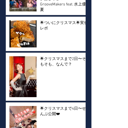
GrooveMakers feat. 水上優
夏
🌟ついにクリスマス🌟実食
レポ
🌟クリスマスまで2日〜そ
もそも、なんで？
🌟クリスマスまで4日〜ぜ
んぶ公開❤️