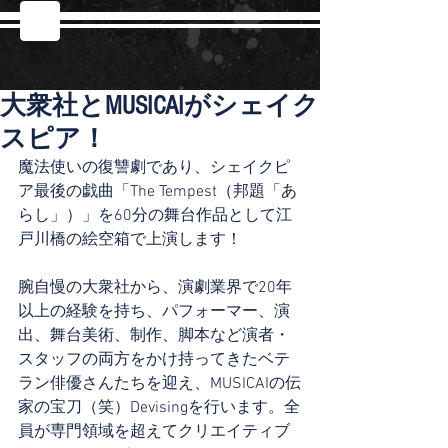
大衆社とMUSICAIがシェイク
スピア！
魔法使いの復讐劇であり、シェイクピ
ア最後の戯曲「The Tempest（邦題「あ
らし」）」を60分の舞台作品として江
戸川橋の絵空箱で上演します！
腕自慢の大衆社から、演劇業界で20年
以上の経験を持ち、パフォーマー、演
出、舞台美術、制作、脚本など演者・
スタッフの両方をかけ持ってきたベテ
ラン俳優さんたちを迎え、MUSICAIの伝
家の宝刀（笑）Devisingを行います。全
員が専門領域を超えてクリエイティブ