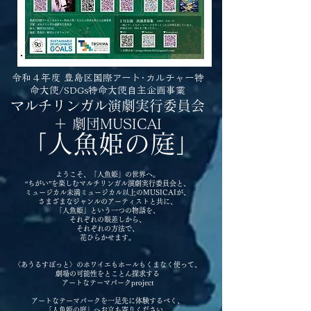
令和４年度 豊島区国際アート･カルチャー特
命大使/SDGs特命大使自主企画事業
マルチリンガル演劇実行委員会
＋ 劇団MUSICAI
「人魚姫の庭」
ようこそ、「人魚姫」の世界へ。
“ちがい”を楽しむマルチリンガル演劇実行委員会と、
ミュージカル未満ミュージカル以上のMUSICAIが、
さまざまなジャンルのアーティストと共に、
「人魚姫」という一つの物語を、
それぞれの眼差しから、
それぞれの方法で、
花ひらかせます。
〈あうるすぽっと〉のホワイエもホールもくまなく使って、
劇場の可能性をとことん探求する
アートなテーマパークproject
アートなテーマパークを一足先に体験するべく、
「人魚姫の庭」へお立ち寄りください。