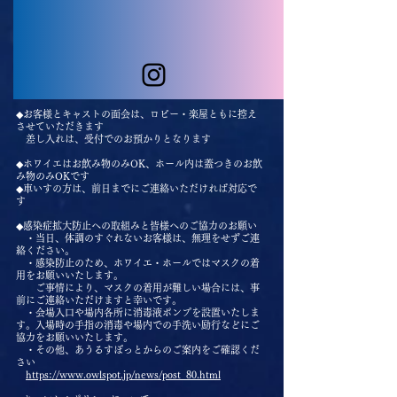
◆お客様とキャストの面会は、ロビー・楽屋ともに控え
させていただきます
差し入れは、受付でのお預かりとなります
◆ホワイエはお飲み物のみOK、ホール内は蓋つきのお飲
み物のみOKです
◆車いすの方は、前日までにご連絡いただければ対応で
す
◆感染症拡大防止への取組みと皆様へのご協力のお願い
・当日、体調のすぐれないお客様は、無理をせずご連
絡ください。
・感染防止のため、ホワイエ・ホールではマスクの着
用をお願いいたします。
ご事情により、マスクの着用が難しい場合には、事
前にご連絡いただけますと幸いです。
・会場入口や場内各所に消毒液ポンプを設置いたしま
す。入場時の手指の消毒や場内での手洗い励行などにご
協力をお願いいたします。
・その他、あうるすぽっとからのご案内をご確認くだ
さい
​
https://www.owlspot.jp/news/post_80.html​