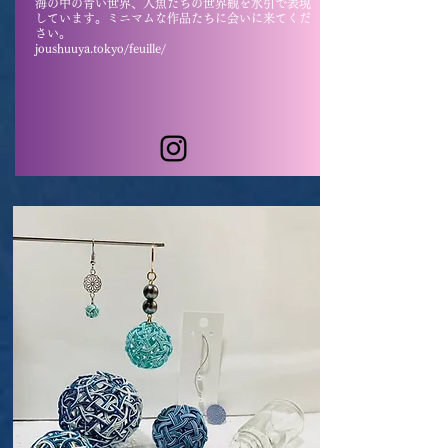
海の中の青い世界、人魚たちの世界観を水引で表現
しています。ミニマムな作品たちに会いに来てくだ
さい。
joushuuya.tokyo/feuille/