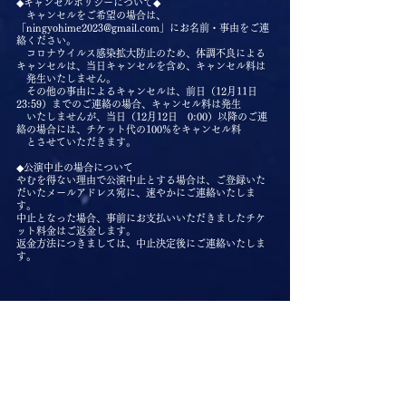
◆キャンセルポリシーについて◆
キャンセルをご希望の場合は、
「ningyohime2023@gmail.com」にお名前・事由をご連
絡ください。
コロナウイルス感染拡大防止のため、体調不良による
キャンセルは、当日キャンセルを含め、キャンセル料は
発生いたしません。
その他の事由によるキャンセルは、前日（12月11日
23:59）までのご連絡の場合、キャンセル料は発生
いたしませんが、当日（12月12日 0:00）以降のご連
絡の場合には、チケット代の100%をキャンセル料
とさせていただきます。
​◆公演中止の場合について
やむを得ない理由で公演中止とする場合は、ご登録いた
だいたメールアドレス宛に、速やかにご連絡いたしま
す。
中止となった場合、事前にお支払いいただきましたチケ
ット料金はご返金します。
返金方法につきましては、中止決定後にご連絡いたしま
す。
オープニングアクト ​ホワイエ パフォー
マンス 開催決定！