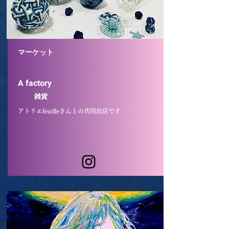
マーケット
A factory
​
雑貨
アトリエfeuilleさんとの共同出店です