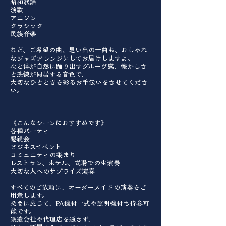
昭和歌謡
演歌
アニソン
クラシック
民族音楽
など、ご希望の曲、思い出の一曲も、おしゃれ
なジャズアレンジにしてお届けしますよ。
心と体が自然に踊り出すグルーヴ感、懐かしさ
と洗練が同居する音色で、
大切なひとときを彩るお手伝いをさせてくださ
い。
《こんなシーンにおすすめです》
各種パーティ
懇親会
ビジネスイベント
コミュニティの集まり
レストラン、ホテル、式場での生演奏
大切な人へのサプライズ演奏
すべてのご依頼に、オーダーメイドの演奏をご
用意します。
必要に応じて、PA機材一式や照明機材も持参可
能です。
派遣会社や代理店を通さず、