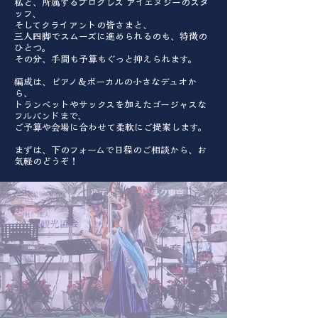
私と、所属するプログレス アイエヌジーのスタ
ッフ、
そしてクライアントの皆さまと、
三人四脚でスムーズに進められるのも、特徴の
ひとつ。
その分、手間も予算もぐっと抑えられます。
編成は、ピアノ＆ボーカルの小さなデュオか
ら、
トランペットやサックスを加えたゴージャスな
フルバンドまで、
ご予算や会場に合わせて柔軟にご提案します。
まずは、下のフォームで日程のご相談から、お
気軽のどうぞ！