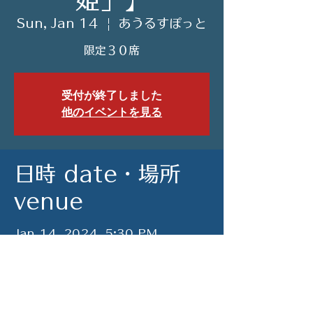
Sun, Jan 14
  |  
あうるすぽっと
限定３０席
受付が終了しました
他のイベントを見る
日時 date・場所
venue
Jan 14, 2024, 5:30 PM
あうるすぽっと, 東京都豊島区東池袋
４丁目５−２ ライズアリーナビル ２
階