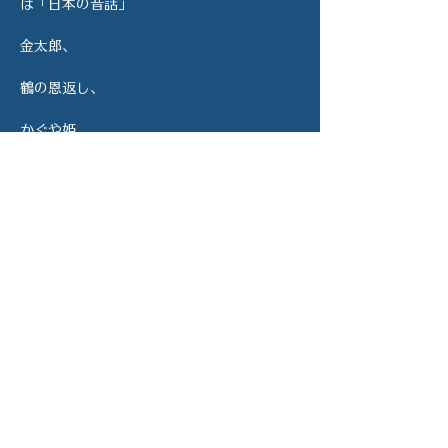
は「日本の昔話」
金太郎、
鶴の恩返し、
かぐや姫、
浦島太郎...
子供の頃に聞いた物語を、令和の世の中を必
死に生きる大人が再構築しました。
続きを読む more >>
このイベントをシェ
ア