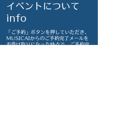
イベントについて
info
「ご予約」ボタンを押していただき、
MUSICAIからのご予約完了メールを
お受け取りになった時点で、ご予約完
了です。
当日、会場受付にて前売り料金の
3000円をお支払いくださいませ。
Performers
三明真実
加賀爪智子
春日玲
辻村夏穂
澤田雅世
チェ・ユハ
Piano
このイベントをシェ
草野樹里