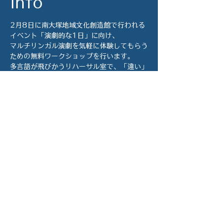
info
2月8日に南大塚地域文化創造館で行われる
イベント「演劇的な1日」に向け、
マルチリンガル演劇を気軽に体験してもらう
ための無料ワークショップを行います。
多言語が飛びかうリハーサル室で、「違い」
を楽しむ演劇をやってみませんか？
ワークショップはシンプルな日本語と英語で
行われますが、どの国のどの言葉を使う人で
も大歓迎です！
参加していただける人数に上限があるため、
必ずご予約の上、お越しください。
会場は南大塚地域文化創造館 第一会議室で
す。
このイベントをシェ