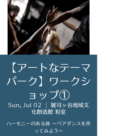
【アートなテーマ
パーク】ワークシ
ョップ①
Sun, Jul 02
  |  
雑司ヶ谷地域文
化創造館 和室
ハーモニーのある体 〜ペアダンスを作
ってみよう〜