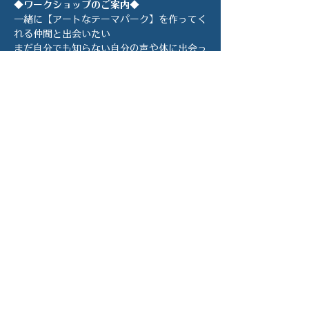
◆ワークショップのご案内◆
一緒に【アートなテーマパーク】を作ってく
れる仲間と出会いたい
まだ自分でも知らない自分の声や体に出会っ
てほしい
いろんな方との「ハーモニー」を発見したい
そんな想いから、誰でも参加できるワークシ
ョップを実施することにしました。
続きを読む more >>
このイベントをシェ
ア