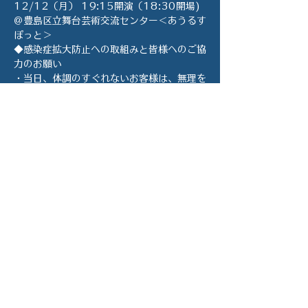
12/12（月） 19:15開演（18:30開場)
＠豊島区立舞台芸術交流センター＜あうるす
ぽっと＞
◆感染症拡大防止への取組みと皆様へのご協
力のお願い
・当日、体調のすぐれないお客様は、無理を
せずご連絡ください。
・感染防止のため、ホワイエ・ホールではマ
スクの着用をお願いいたします。
　ご事情により、マスクの着用が難しい場合
には、事前にご連絡いただけますと幸いで
す。
続きを読む more >>
このイベントをシェ
ア