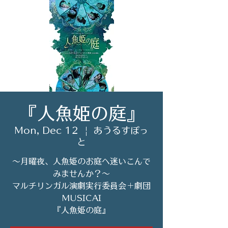
『人魚姫の庭』
Mon, Dec 12
  |  
あうるすぽっ
と
～月曜夜、人魚姫のお庭へ迷いこんで
みませんか？～
マルチリンガル演劇実行委員会＋劇団
MUSICAI
『人魚姫の庭』