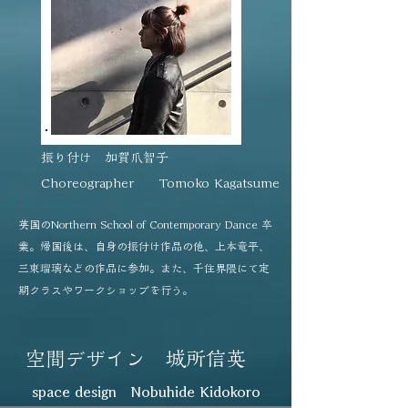
振り付け
​ 加賀爪智子
Choreographer​ Tomoko Kagatsume
英国のNorthern School of Contemporary Dance 卒
業。帰国後は、自身の振付け作品の他、上本竜平、
三東瑠璃などの作品に参加。また、千住界隈にて定
期クラスやワークショップを行う。
​空間デザイン 城所信英
space design Nobuhide Kidokoro