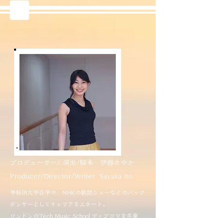
プロデューサー/ 演出/脚本 ​伊藤さやか
Producer/Director/Writer Sayaka Ito
早稲田大学在学中、NHKの歌謡ショーなどのバック
ダンサーとしてキャリアをスタート。
ロンドンのTech Music School ディプロマを卒業