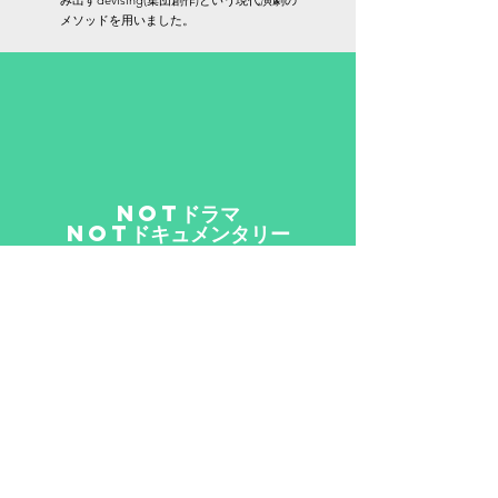
み出すdevising(集団創作)という現代演劇の
メソッドを用いました。
Notドラマ
Notドキュメンタリー
モキュメンタリーです
Mockumentaryとはmock（擬似)のドキュメンタリー。こ
の動画はフィクションですが、映像ではなく演劇畑の私
たちが、動画を使って演劇をするための方法を考えまし
た。画面が固定された状態で演技をしたり(zoomや
YouTubeライブ方式）、出演者が演技の一環としてカメ
ラを持つことで、動画でありながら演劇らしさを発揮で
きるよう心がけました。