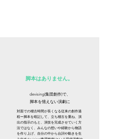
予算をおさえ、密を避けるためにも、撮影
スタッフに来てもらうことが出来ませんで
した。
そこで、“YouTubeライブ”や”zoomでの会
話”というスタイルをとり、出演者自らが撮
影したり、カメラマン不在での動画づくり
をすることに。
脚本はありません。
devising(集団創作)で、
脚本を憶えない演劇に
対面での稽古時間が長くなる従来の創作過
程ー脚本を暗記して、立ち稽古を重ね、演
出の指示のもと、演技を完成させていく方
法ではなく、みんなの想いや経験から物語
を作り上げ、自分の中から台詞や動きを生