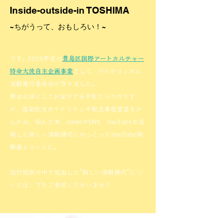
Inside-outside-in TOSHIMA
~ちがうって、おもしろい！~
です。2020年度の
豊島区国際アートカルチャー
特命大使自主企画事業
として、マルチリンガル
演劇実行委員会が作りました。
舞台公演としてお届けする予定だったのです
が、感染拡大ガイドラインや緊急事態宣言をか
んがみ、悩んだ末、zoomやSNS、YouTubeを活
用した新しい演劇様式にのっとったYouTube用
動画シリーズに。
​試行錯誤の中で見出した”新しい演劇様式”につ
いては、下をご参照くださいませ！