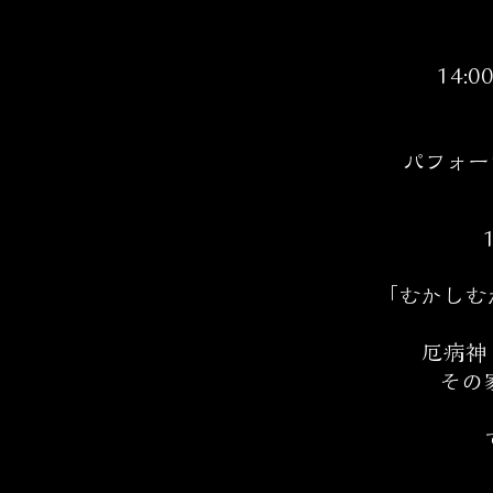
14:
パフォー
「むかしむ
厄病神
その