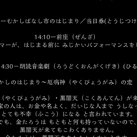
00ーむかしばなし市のはじまり／当日券(とうじつけん
14:10ー前座（ぜんざ）
マーが、はじまる前に みじかいパフォーマンスをし
​14:30−朗読音楽劇（ろうどくおんがくげき）(ひる
かしのはじまり〜厄病神（やくびょうがみ）の恋
（やくびょうがみ）・黒闇天（こくあんてん）が
家の人は、お金や名よく、だいじな人まで うしな
とても不幸（ふこう）になる と言われています。
でも、金たろうは もともと何も持っていないので
黒闇天が来てもこわくありません。