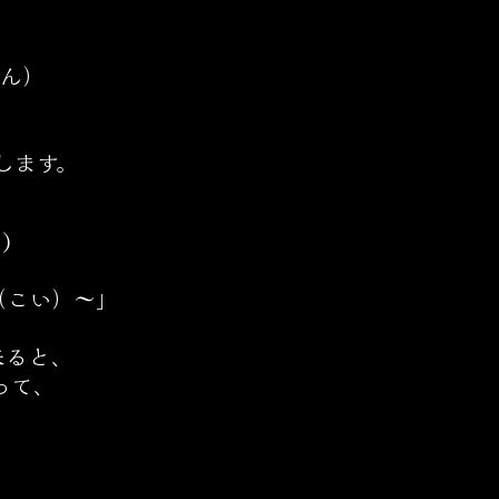
）​​
ます。​
)
（こい）〜」
来ると、
って、
、