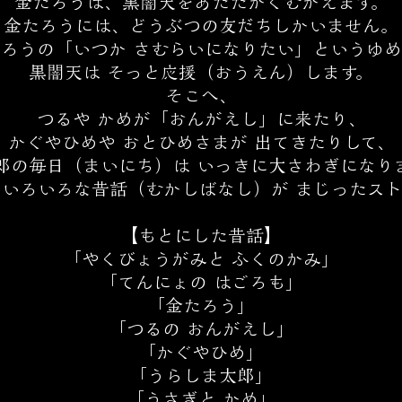
金たろうは、黒闇天をあたたかくむかえます。
金たろうには、どうぶつの友だちしかいません。
ろうの「いつか さむらいになりたい」というゆ
黒闇天は そっと応援（おうえん）します。
そこへ、
つるや かめが「おんがえし」に来たり、
かぐやひめや おとひめさまが 出てきたりして、
郎の毎日（まいにち）は いっきに大さわぎになり
いろいろな昔話（むかしばなし）が まじったス
【もとにした昔話】
「やくびょうがみと ふくのかみ」
「てんにょの はごろも」
「金たろう」
「つるの おんがえし」
「かぐやひめ」
「うらしま太郎」
「うさぎと かめ」