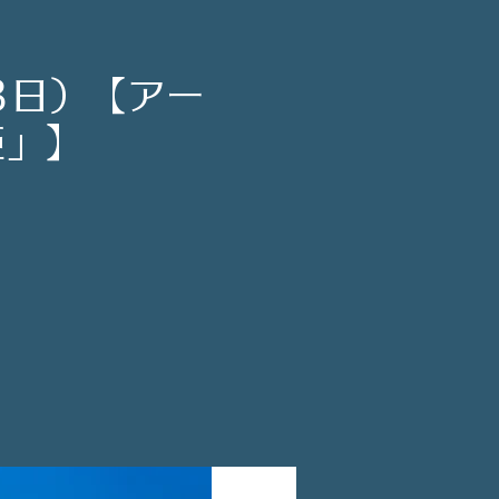
3日）【アー
姫」】