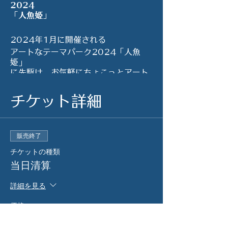
2024
「人魚姫」
2024年1月に開催される
アートなテーマパーク2024「人魚
姫」
​に先駆け、お気軽にちょこっとアート
なテーマパークをお楽しみいただける
芸術の秋
チケット詳細
◆開催日時◆
販売終了
2023年10月21日（土）
14:00~19:00
チケットの種類
当日清算
◆タイムテーブル◆
14:00 開園
詳細を見る
ホワイエにて、マーケットやパフォー
価格
マンスが始まります。
詳細はHPをご覧ください。
￥3