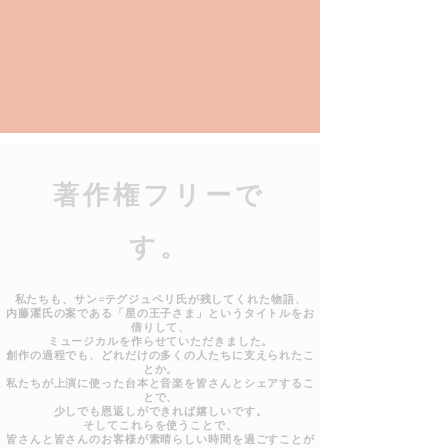
​著作権フリーで
す。
私たちも、サン=テグジュペリ氏が残してくれた物語、
内藤濯氏の案である「星の王子さま」というタイトルをお
借りして、
ミュージカルを作らせていただきました。
創作の過程でも、どれだけの多くの人たちに支えられたこ
とか。
私たちが上演に使った台本と音楽を皆さんとシェアするこ
とで、
少しでも恩返しができれば嬉しいです。
そしてこれらを使うことで、
皆さんと皆さんのお客様が素晴らしい時間を過ごすことが