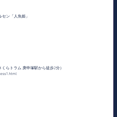
ルセン「人魚姫」
電さくらトラム 庚申塚駅から徒歩2分）
cess1.html