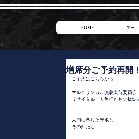
HOME
アー
増席分ご予約再開
ご予約は
こちらから
マルチリンガル演劇実行委員会 ＋ 
リサイタル「人魚姫たちの物語
人間に恋した末娘と
その姉たち