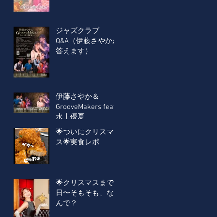
ジャズクラブ
Q&A（伊藤さやかが
答えます）
伊藤さやか＆
GrooveMakers feat.
水上優夏
🌟ついにクリスマ
ス🌟実食レポ
🌟クリスマスまで2
日〜そもそも、な
んで？