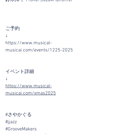
ご予約
↓
https://www.musical-
musicai.com/events/1225-2025
イベント詳細
↓
https://www.musical-
musicai.com/xmas2025
#さやかぐる
#jjazz
#GrooveMakers