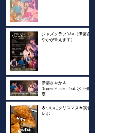
ジャズクラブQ&A（伊藤さ
やかが答えます）
伊藤さやか＆
GrooveMakers feat. 水上優
夏
🌟ついにクリスマス🌟実食
レポ