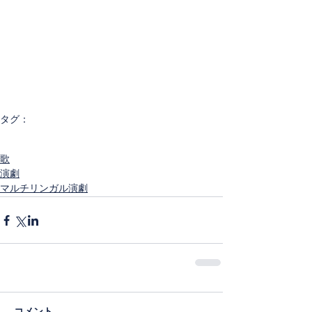
タグ：
演劇
MUSICAI
マルチリンガル 演劇実行委員会
マルチリンガル演劇
ワークショップ
多言語
歌
演劇
マルチリンガル演劇