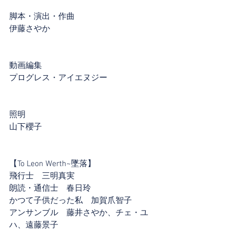
脚本・演出・作曲
伊藤さやか
動画編集
プログレス・アイエヌジー
照明
山下櫻子
【To Leon Werth~墜落】
飛行士　三明真実
朗読・通信士　春日玲
かつて子供だった私　加賀爪智子
アンサンブル　藤井さやか、チェ・ユ
ハ、遠藤景子