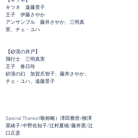
【キツネ】
キツネ　遠藤景子
王子　伊藤さやか
アンサンブル　藤井さやか、三明真
実、チェ・ユハ
【砂漠の井戸】
飛行士　三明真実
王子　春日玲
砂漠の幻　加賀爪智子、藤井さやか、
チェ・ユハ、遠藤景子
Special Thanks!(敬称略）澤田雅世/柳澤
菜緒子/中野佐知子/辻村夏穂/藤井憲/辻
口正彦