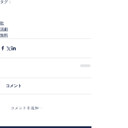
タグ：
演劇
MUSICAI
星の王子さま
かつて子供だった大人たちへ
上演応援
著作権フリー
歌
演劇
無料
コメント
コメントを追加…