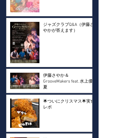
ジャズクラブQ&A（伊藤さ
やかが答えます）
伊藤さやか＆
GrooveMakers feat. 水上優
夏
🌟ついにクリスマス🌟実食
レポ