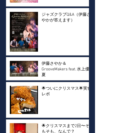
ジャズクラブQ&A（伊藤さ
やかが答えます）
伊藤さやか＆
GrooveMakers feat. 水上優
夏
🌟ついにクリスマス🌟実食
レポ
🌟クリスマスまで2日〜そ
もそも、なんで？