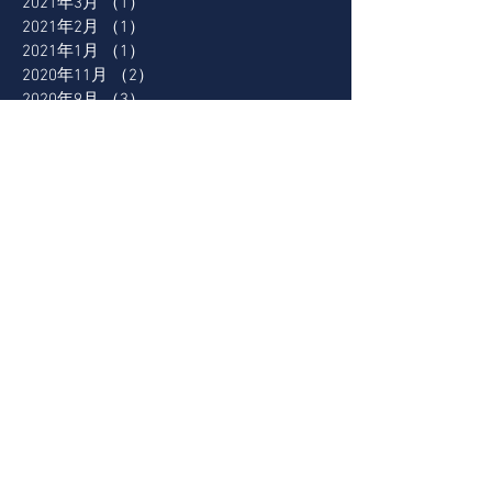
2021年3月
（1）
1件の記事
2021年2月
（1）
1件の記事
2021年1月
（1）
1件の記事
2020年11月
（2）
2件の記事
2020年9月
（3）
3件の記事
2020年8月
（2）
2件の記事
2020年7月
（7）
7件の記事
2020年5月
（1）
1件の記事
2020年4月
（3）
3件の記事
2019年7月
（3）
3件の記事
2016年10月
（7）
7件の記事
2016年9月
（15）
15件の記事
タグから検索
J-JAZZ
JJAZZ
MUSICAI
inside_outside_in_TOSHIMA
jazzbird
あうるすぽっと
おおつか音楽祭
かつて子供だった大人たちへ
さやかぐる
アートなテーマパーク
クリスマスカウントダウン